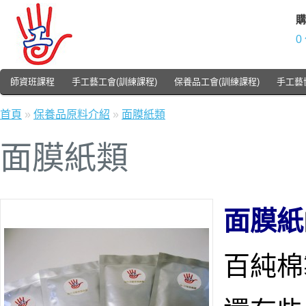
購
0
師資班課程
手工藝工會(訓練課程)
保養品工會(訓練課程)
手工藝
首頁
»
保養品原料介紹
»
面膜紙類
面膜紙類
面膜紙
百純棉