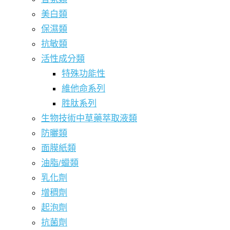
美白類
保濕類
抗敏類
活性成分類
特殊功能性
維他命系列
胜肽系列
生物技術中草藥萃取液類
防曬類
面膜紙類
油脂/蠟類
乳化劑
增稠劑
起泡劑
抗菌劑