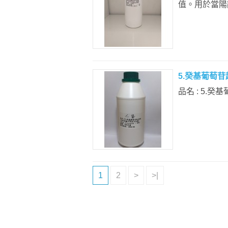
值。用於當陽
5.癸基葡萄苷起
品名 : 5.癸
1
2
>
>|