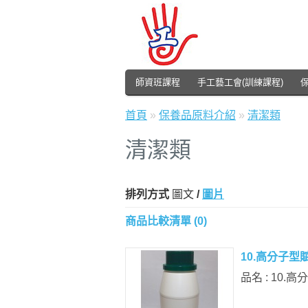
師資班課程
手工藝工會(訓練課程)
首頁
»
保養品原料介紹
»
清潔類
清潔類
排列方式
圖文
/
圖片
商品比較清單 (0)
10.高分子型賦酯
品名 : 10.