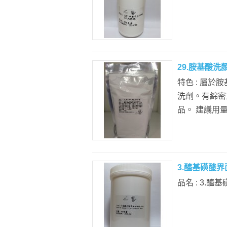
29.胺基酸洗顏粉
特色 : 屬
洗劑。有綿密
品。 建議用量 :
3.醯基磺酸界面活
品名 : 3.醯基磺