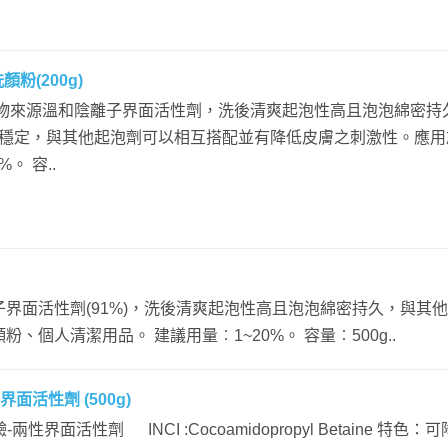
顏粉(200g)
然植物來源溫和陰離子界面活性劑，洗後清爽起泡性高且泡泡綿密持
穩定，與其他起泡劑可以相互搭配並有降低皮膚之刺激性。應用
%。 容..
界面活性劑(91%)，洗後清爽起泡性高且泡泡綿密持久，與其
個人清潔用品。 建議用量︰1~20%。 容量︰500g..
界面活性劑 (500g)
鹼-兩性界面活性劑 INCI :Cocoamidopropyl Betaine 特