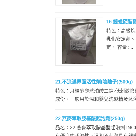
16.鯨蠟硬脂醇
特色︰高級烷基
乳化安定劑、
定。 容量 : ..
21.不流淚界面活性劑(陰離子)(500g)
特色：月桂醇醚琥珀酸二鈉-低刺激
成份。一般用於溫和嬰兒洗髮精及沐浴乳。
22.燕麥萃取胺基酸起泡劑(250g)
品名︰22.燕麥萃取胺基酸起泡劑 INCI：S
有優良的起泡性。溫和不刺激具有親膚性