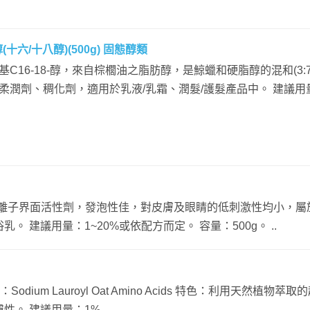
(十六/十八醇)(500g) 固態醇類
C16-18-醇，來自棕櫚油之脂肪醇，是鯨蠟和硬脂醇的混和(3:
柔潤劑、稠化劑，適用於乳液/乳霜、潤髮/護髮產品中。 建議
陰離子界面活性劑，發泡性佳，對皮膚及眼睛的低刺激性均小，屬
 建議用量：1~20%或依配方而定。 容量：500g。 ..
odium Lauroyl Oat Amino Acids 特色：利用天然植物萃
。 建議用量：1%..