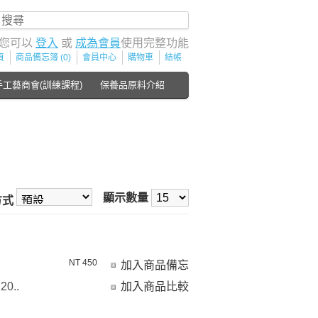
！您可以
登入
或
成為會員
使用完整功能
頁
商品備忘簿 (0)
會員中心
購物車
結帳
手工藝商會(訓練課程)
保養品原料介紹
顯示數量
方式
NT 450
加入商品備忘
0..
加入商品比較