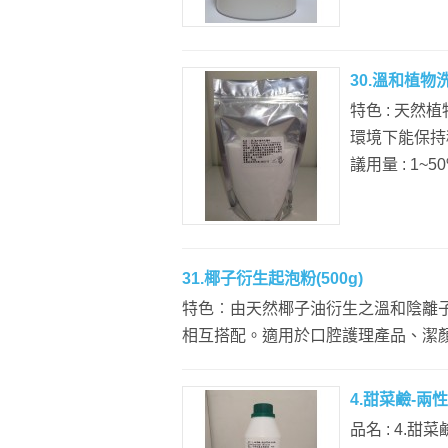
30.溫和植物洗
特色 : 天
環境下能保持
議用量 : 1~50
31.椰子衍生起泡粉(500g)
特色︰由天然椰子油衍生之溫和陰離子
相互搭配。適用於口腔護理產品、潔顏粉、
4.甜菜鹼-兩性
品名 : 4.甜菜