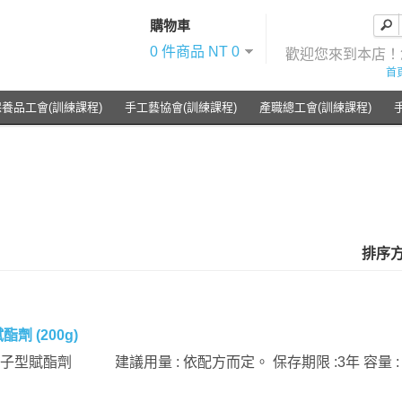
購物車
0 件商品 NT 0
歡迎您來到本店
首
保養品工會(訓練課程)
手工藝協會(訓練課程)
產職總工會(訓練課程)
排序
劑 (200g)
高分子型賦酯劑 建議用量 : 依配方而定。 保存期限 :3年 容量 : 2