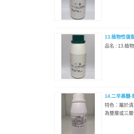
13.植物性復脂劑
品名 : 13.植
14.二辛基醚-
特色：屬於清
為雙層或三層卸