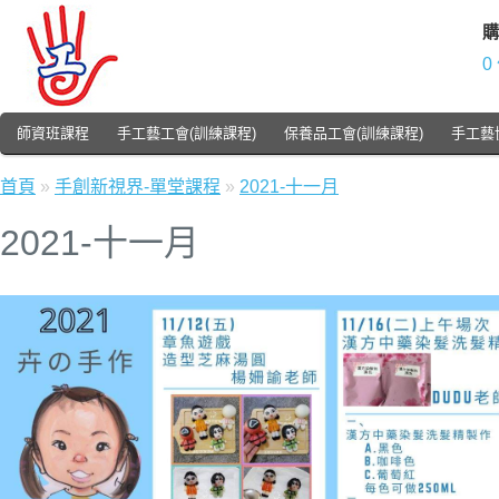
購
0
師資班課程
手工藝工會(訓練課程)
保養品工會(訓練課程)
手工藝
首頁
»
手創新視界-單堂課程
»
2021-十一月
2021-十一月