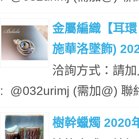
金屬編織【耳環
施華洛墜飾) 20
洽詢方式：請加入本
: @032urimj (需加@
樹幹蠟燭 2020